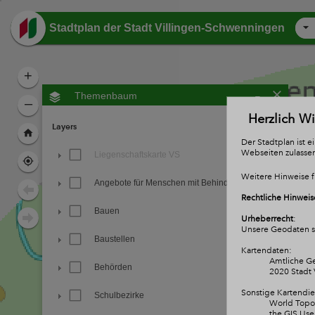
Header
Stadtplan der Stadt Villingen-Schwenningen
+
-
Themenbaum
–
Herzlich W
Layers
Der Stadtplan ist 
Webseiten zulasse
Liegenschaftskarte VS
Weitere Hinweise f
Angebote für Menschen mit Behinderung
Rechtliche Hinweis
Bauen
Urheberrecht
:
Unsere Geodaten si
Baustellen
Kartendaten:
Amtliche Ge
Behörden
2020 Stadt 
Sonstige Kartendie
Schulbezirke
World Topog
the GIS Us