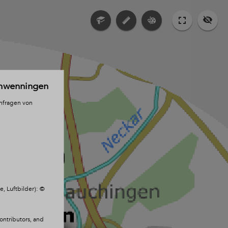
chwenningen
anfragen von
, Luftbilder): ©
ntributors, and