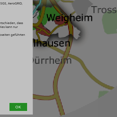
 USGS, AeroGRID,
ntschieden, dass
Dies kann nur
ebseiten geführten
OK