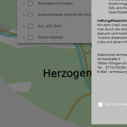
Bildungseinrichtungen
World Image
IGN, and t
OpenStree
Bodenrichtwerte (nicht für die Grundsteuer)
Haftungsfreizeichn
Mit dem Urteil vom
Bus_und_Bahn
man durch die Anbri
dadurch verhindert
Elektro-Mobilität
"Hiermit distanzie
Links und deren Inh
Familie_und_Soziales
Städtisches Verme
Winkelstraße 9
Freie Notare
78056 Villingen-S
Tel. : 07720 82286
Freizeit und Sport
E-Mail: vermessun
Friedhöfe und Krematorium
Geschichte und Natur
Do not show 
Gewerbe und Industrie
Informationen zur Stadt