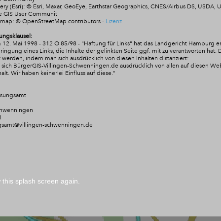
ry (Esri): © Esri, Maxar, GeoEye, Earthstar Geographics, CNES/Airbus DS, USDA,
he GIS User Communit
tmap:
© OpenStreetMap contributors
-
Lizenz
ungsklausel:
 12. Mai 1998 - 312 O 85/98 - "Haftung für Links" hat das Landgericht Hamburg e
ngung eines Links, die Inhalte der gelinkten Seite ggf. mit zu verantworten hat. 
 werden, indem man sich ausdrücklich von diesen Inhalten distanziert:
rt sich BürgerGIS-Villingen-Schwenningen.de ausdrücklich von allen auf diesen W
alt. Wir
haben keinerlei Einfluss auf diese."
ssungsamt
chwenningen
1
gsamt@villingen-schwenningen.de
this splash screen again.