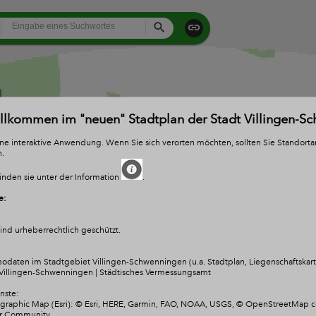
All
Search
illkommen im "neuen" Stadtplan der Stadt Villingen-S
eine interaktive Anwendung. Wenn Sie sich verorten möchten, sollten Sie Standort
n.
inden sie unter der Information
.
e:
nd urheberrechtlich geschützt.
odaten im Stadtgebiet Villingen-Schwenningen (u.a. Stadtplan, Liegenschaftskarte
Villingen-Schwenningen | Städtisches Vermessungsamt
nste:
raphic Map (Esri): © Esri, HERE, Garmin, FAO, NOAA, USGS, © OpenStreetMap co
er Community