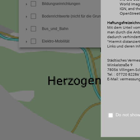
Bildungseinrichtungen
World Image
IGN, and t
OpenStree
Bodenrichtwerte (nicht für die Grundsteuer)
Haftungsfreizeichn
Mit dem Urteil vom
Bus_und_Bahn
man durch die Anbri
dadurch verhindert
Elektro-Mobilität
"Hiermit distanzie
Links und deren Inh
Familie_und_Soziales
Städtisches Verme
Winkelstraße 9
Freie Notare
78056 Villingen-S
Tel. : 07720 82286
Freizeit und Sport
E-Mail: vermessun
Friedhöfe und Krematorium
Geschichte und Natur
Do not show 
Gewerbe und Industrie
Informationen zur Stadt