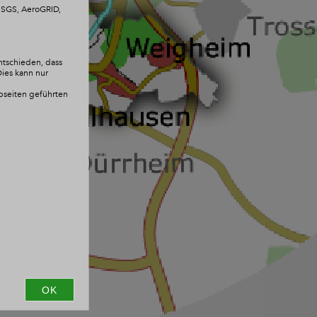
 USGS, AeroGRID,
ntschieden, dass
Dies kann nur
ebseiten geführten
OK