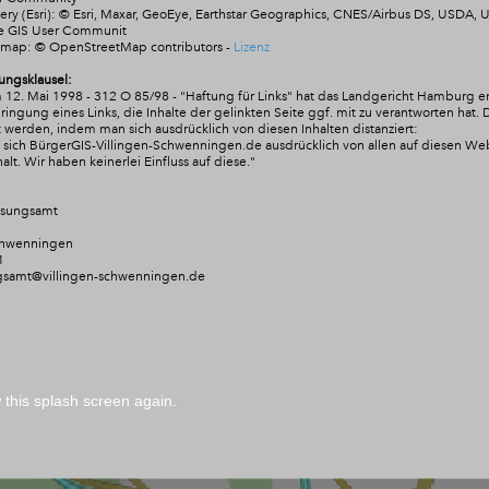
ry (Esri): © Esri, Maxar, GeoEye, Earthstar Geographics, CNES/Airbus DS, USDA,
he GIS User Communit
tmap:
© OpenStreetMap contributors
-
Lizenz
ungsklausel:
 12. Mai 1998 - 312 O 85/98 - "Haftung für Links" hat das Landgericht Hamburg e
ngung eines Links, die Inhalte der gelinkten Seite ggf. mit zu verantworten hat. 
 werden, indem man sich ausdrücklich von diesen Inhalten distanziert:
rt sich BürgerGIS-Villingen-Schwenningen.de ausdrücklich von allen auf diesen W
alt. Wir
haben keinerlei Einfluss auf diese."
ssungsamt
chwenningen
1
gsamt@villingen-schwenningen.de
this splash screen again.