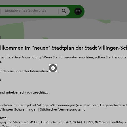
All
Search
illkommen im "neuen" Stadtplan der Stadt Villingen-S
eine interaktive Anwendung. Wenn Sie sich verorten möchten, sollten Sie Standort
n.
inden sie unter der Information
.
e:
nd urheberrechtlich geschützt.
odaten im Stadtgebiet Villingen-Schwenningen (u.a. Stadtplan, Liegenschaftskarte
Villingen-Schwenningen | Städtisches Vermessungsamt
nste:
raphic Map (Esri): © Esri, HERE, Garmin, FAO, NOAA, USGS, © OpenStreetMap co
er Community