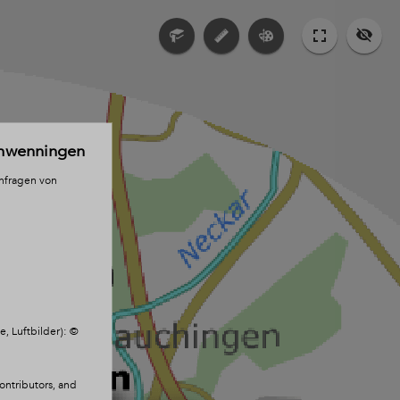
chwenningen
anfragen von
, Luftbilder): ©
ntributors, and