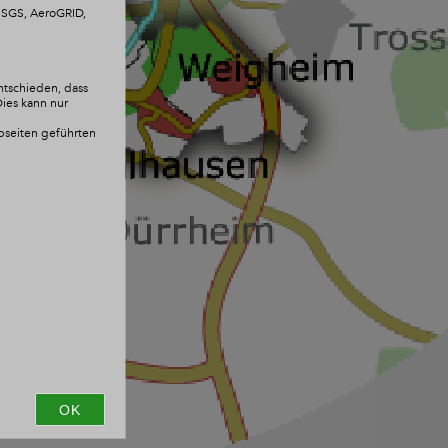
 USGS, AeroGRID,
ntschieden, dass
Dies kann nur
ebseiten geführten
OK