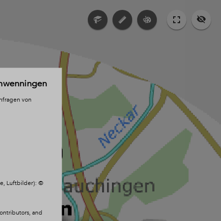
chwenningen
anfragen von
, Luftbilder): ©
ntributors, and