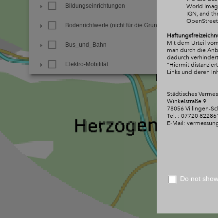
Bildungseinrichtungen
World Image
IGN, and t
OpenStree
Bodenrichtwerte (nicht für die Grundsteuer)
Haftungsfreizeichn
Mit dem Urteil vom
Bus_und_Bahn
man durch die Anbri
dadurch verhindert
Elektro-Mobilität
"Hiermit distanzie
Links und deren Inh
Familie_und_Soziales
Städtisches Verme
Winkelstraße 9
Freie Notare
78056 Villingen-S
Tel. : 07720 82286
Freizeit und Sport
E-Mail: vermessun
Friedhöfe und Krematorium
Geschichte und Natur
Do not show 
Gewerbe und Industrie
Informationen zur Stadt