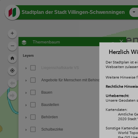
Header
Stadtplan der Stadt Villingen-Schwenningen
+
-
Themenbaum
–
Herzlich W
Layers
Der Stadtplan ist 
Webseiten zulasse
Liegenschaftskarte VS
Weitere Hinweise f
Angebote für Menschen mit Behinderung
Rechtliche Hinweis
Bauen
Urheberrecht
:
Unsere Geodaten si
Baustellen
Kartendaten:
Amtliche Ge
Behörden
2020 Stadt 
Sonstige Kartendie
Schulbezirke
World Topog
the GIS Us