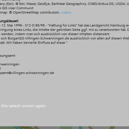
ry (Esri): © Esri, Maxar, GeoEye, Earthstar Geographics, CNES/Airbus DS, USDA,
he GIS User Communit
tmap:
© OpenStreetMap contributors
-
Lizenz
ungsklausel:
 12. Mai 1998 - 312 O 85/98 - "Haftung für Links" hat das Landgericht Hamburg e
ngung eines Links, die Inhalte der gelinkten Seite ggf. mit zu verantworten hat. 
 werden, indem man sich ausdrücklich von diesen Inhalten distanziert:
rt sich BürgerGIS-Villingen-Schwenningen.de ausdrücklich von allen auf diesen W
alt. Wir
haben keinerlei Einfluss auf diese."
ssungsamt
chwenningen
1
gsamt@villingen-schwenningen.de
this splash screen again.