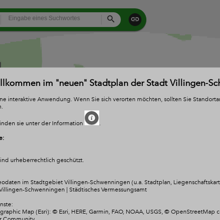
All
Search
illkommen im "neuen" Stadtplan der Stadt Villingen-S
eine interaktive Anwendung. Wenn Sie sich verorten möchten, sollten Sie Standort
n.
inden sie unter der Information
.
e:
nd urheberrechtlich geschützt.
odaten im Stadtgebiet Villingen-Schwenningen (u.a. Stadtplan, Liegenschaftskarte
Villingen-Schwenningen | Städtisches Vermessungsamt
nste:
raphic Map (Esri): © Esri, HERE, Garmin, FAO, NOAA, USGS, © OpenStreetMap co
er Community