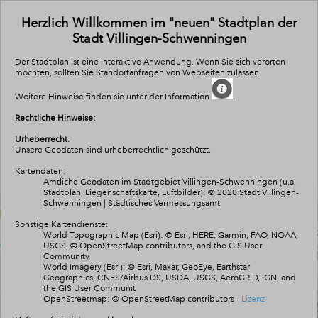
All
Se
Herzlich Willkommen im "neuen" Stadtplan der
Stadt Villingen-Schwenningen
Der Stadtplan ist eine interaktive Anwendung. Wenn Sie sich verorten
möchten, sollten Sie Standortanfragen von Webseiten zulassen.
Weitere Hinweise finden sie unter der Information
.
Rechtliche Hinweise:
Urheberrecht
:
Unsere Geodaten sind urheberrechtlich geschützt.
Kartendaten:
Amtliche Geodaten im Stadtgebiet Villingen-Schwenningen (u.a.
Stadtplan, Liegenschaftskarte, Luftbilder): © 2020 Stadt Villingen-
Schwenningen | Städtisches Vermessungsamt
Sonstige Kartendienste:
World Topographic Map (Esri): © Esri, HERE, Garmin, FAO, NOAA,
USGS, © OpenStreetMap contributors, and the GIS User
Community
World Imagery (Esri): © Esri, Maxar, GeoEye, Earthstar
Geographics, CNES/Airbus DS, USDA, USGS, AeroGRID, IGN, and
the GIS User Communit
OpenStreetmap:
© OpenStreetMap contributors
-
Lizenz