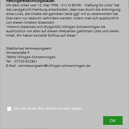
Haftungsfreizeichnungsklausel:
-
Themenbaum
Mit dem Urteil vom 12. Mai 1998 - 312 O 85/98 - "Haftung für Links" hat
das Landgericht Hamburg entschieden, dass man durch die Anbringung
Layers
eines Links, die Inhalte der gelinkten Seite ggf. mit zu verantworten hat.
Dies kann nur dadurch verhindert werden, indem man sich ausdrücklich
von diesen Inhalten distanziert:
Liegenschaftskarte VS
"Hiermit distanziert sich BürgerGIS-Villingen-Schwenningen.de
ausdrücklich von allen auf diesen Webseiten geführten Links und deren
Inhalt. Wir
haben keinerlei Einfluss auf diese."
Angebote für Menschen mit Behinderung
Bauen
Städtisches Vermessungsamt
Winkelstraße 9
78056 Villingen-Schwenningen
Baustellen
Tel. : 07720 822861
+
E-Mail: vermessungsamt@villingen-schwenningen.de
Behörden
–
Schulbezirke
Bildungseinrichtungen
Bodenrichtwerte (nicht für die Grundsteuer)
Do not show this splash screen again.
0
3
6km
Bus_und_Bahn
OK
Esri, FAO, NOAA, USGS
Elektro-Mobilität