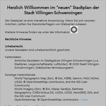
All
Se
Herzlich Willkommen im "neuen" Stadtplan der
Stadt Villingen-Schwenningen
Der Stadtplan ist eine interaktive Anwendung. Wenn Sie sich verorten
möchten, sollten Sie Standortanfragen von Webseiten zulassen.
Weitere Hinweise finden sie unter der Information
.
Rechtliche Hinweise:
Urheberrecht
:
Unsere Geodaten sind urheberrechtlich geschützt.
Kartendaten:
Amtliche Geodaten im Stadtgebiet Villingen-Schwenningen (u.a.
Stadtplan, Liegenschaftskarte, Luftbilder): © 2020 Stadt Villingen-
Schwenningen | Städtisches Vermessungsamt
Sonstige Kartendienste:
World Topographic Map (Esri): © Esri, HERE, Garmin, FAO, NOAA,
USGS, © OpenStreetMap contributors, and the GIS User
Community
World Imagery (Esri): © Esri, Maxar, GeoEye, Earthstar
Geographics, CNES/Airbus DS, USDA, USGS, AeroGRID, IGN, and
the GIS User Communit
OpenStreetmap:
© OpenStreetMap contributors
-
Lizenz