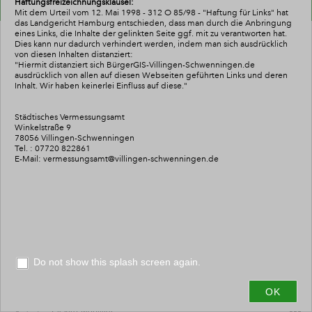
Haftungsfreizeichnungsklausel:
-
Themenbaum
Mit dem Urteil vom 12. Mai 1998 - 312 O 85/98 - "Haftung für Links" hat
das Landgericht Hamburg entschieden, dass man durch die Anbringung
Layers
eines Links, die Inhalte der gelinkten Seite ggf. mit zu verantworten hat.
Dies kann nur dadurch verhindert werden, indem man sich ausdrücklich
von diesen Inhalten distanziert:
Liegenschaftskarte VS
"Hiermit distanziert sich BürgerGIS-Villingen-Schwenningen.de
ausdrücklich von allen auf diesen Webseiten geführten Links und deren
Inhalt. Wir
haben keinerlei Einfluss auf diese."
Angebote für Menschen mit Behinderung
Bauen
Städtisches Vermessungsamt
Winkelstraße 9
78056 Villingen-Schwenningen
Baustellen
Tel. : 07720 822861
+
E-Mail: vermessungsamt@villingen-schwenningen.de
Behörden
–
Schulbezirke
Bildungseinrichtungen
Bodenrichtwerte (nicht für die Grundsteuer)
Do not show this splash screen again.
0
3
6km
Bus_und_Bahn
OK
Esri, FAO, NOAA, USGS
Elektro-Mobilität