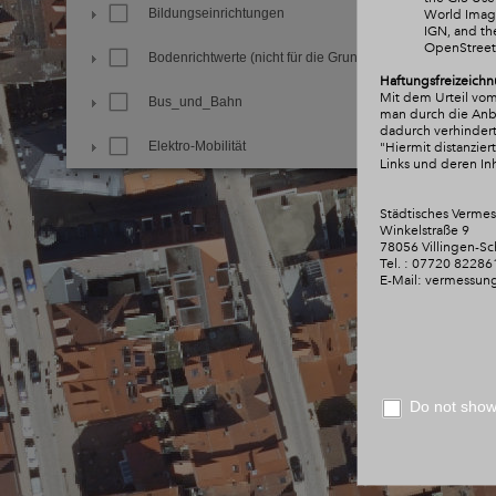
Bildungseinrichtungen
World Image
IGN, and t
OpenStree
Bodenrichtwerte (nicht für die Grundsteuer)
Haftungsfreizeichn
Mit dem Urteil vom
Bus_und_Bahn
man durch die Anbri
dadurch verhindert
Elektro-Mobilität
"Hiermit distanzie
Links und deren Inh
Familie_und_Soziales
Städtisches Verme
Winkelstraße 9
Freie Notare
78056 Villingen-S
Tel. : 07720 82286
Freizeit und Sport
E-Mail: vermessun
Friedhöfe und Krematorium
Geschichte und Natur
Do not show 
Gewerbe und Industrie
Informationen zur Stadt