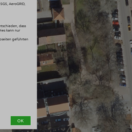
 USGS, AeroGRID,
10.2026
ntschieden, dass
Dies kann nur
ebseiten geführten
OK