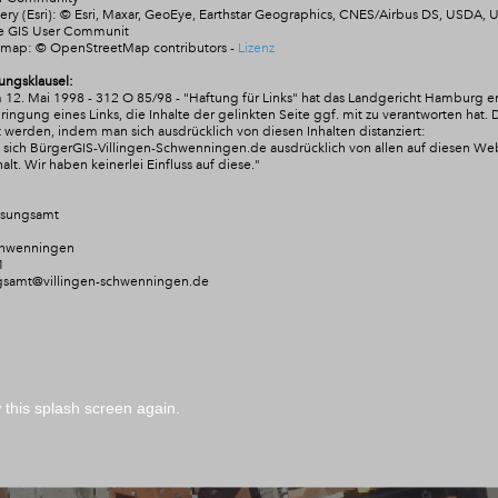
ry (Esri): © Esri, Maxar, GeoEye, Earthstar Geographics, CNES/Airbus DS, USDA,
he GIS User Communit
tmap:
© OpenStreetMap contributors
-
Lizenz
ungsklausel:
geplante Bauzeit : 12.01.2026 - 30.
 12. Mai 1998 - 312 O 85/98 - "Haftung für Links" hat das Landgericht Hamburg e
ngung eines Links, die Inhalte der gelinkten Seite ggf. mit zu verantworten hat. 
Vollsperrung Höhe Haus 2
 werden, indem man sich ausdrücklich von diesen Inhalten distanziert:
rt sich BürgerGIS-Villingen-Schwenningen.de ausdrücklich von allen auf diesen W
Bauunternehmer : Z7 Bau GmbH
alt. Wir
haben keinerlei Einfluss auf diese."
Telefonnummer : 07721/998240
ssungsamt
Zoom to
chwenningen
1
gsamt@villingen-schwenningen.de
this splash screen again.