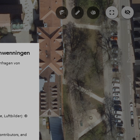
chwenningen
anfragen von
, Luftbilder): ©
 -
ntributors, and