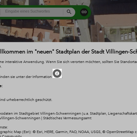
All
Search
illkommen im "neuen" Stadtplan der Stadt Villingen-S
eine interaktive Anwendung. Wenn Sie sich verorten möchten, sollten Sie Standort
n.
inden sie unter der Information
.
e:
nd urheberrechtlich geschützt.
odaten im Stadtgebiet Villingen-Schwenningen (u.a. Stadtplan, Liegenschaftskarte
Villingen Schaffneigasse
Villingen-Schwenningen | Städtisches Vermessungsamt
Kranstellung
nste:
raphic Map (Esri): © Esri, HERE, Garmin, FAO, NOAA, USGS, © OpenStreetMap co
er Community