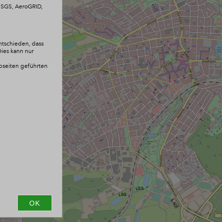
 USGS, AeroGRID,
ntschieden, dass
Dies kann nur
ebseiten geführten
OK