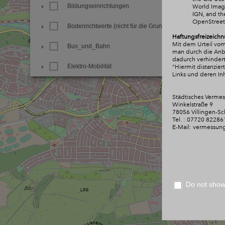
Bildungseinrichtungen
World Image
IGN, and t
OpenStree
Bodenrichtwerte (nicht für die Grundsteuer)
Haftungsfreizeichn
Mit dem Urteil vom
Bus_und_Bahn
man durch die Anbri
dadurch verhindert
Elektro-Mobilität
"Hiermit distanzie
Links und deren Inh
Familie_und_Soziales
Städtisches Verme
Winkelstraße 9
Freie Notare
78056 Villingen-S
Tel. : 07720 82286
Freizeit und Sport
E-Mail: vermessun
Friedhöfe und Krematorium
Geschichte und Natur
Do not show 
Gewerbe und Industrie
Informationen zur Stadt