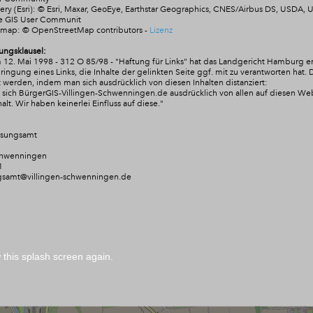
ry (Esri): © Esri, Maxar, GeoEye, Earthstar Geographics, CNES/Airbus DS, USDA,
he GIS User Communit
tmap:
© OpenStreetMap contributors
-
Lizenz
ungsklausel:
 12. Mai 1998 - 312 O 85/98 - "Haftung für Links" hat das Landgericht Hamburg e
ngung eines Links, die Inhalte der gelinkten Seite ggf. mit zu verantworten hat. 
 werden, indem man sich ausdrücklich von diesen Inhalten distanziert:
rt sich BürgerGIS-Villingen-Schwenningen.de ausdrücklich von allen auf diesen W
alt. Wir
haben keinerlei Einfluss auf diese."
ssungsamt
chwenningen
1
gsamt@villingen-schwenningen.de
this splash screen again.