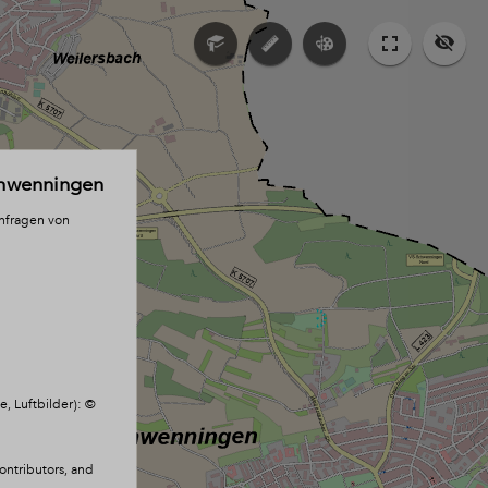
chwenningen
anfragen von
, Luftbilder): ©
ntributors, and