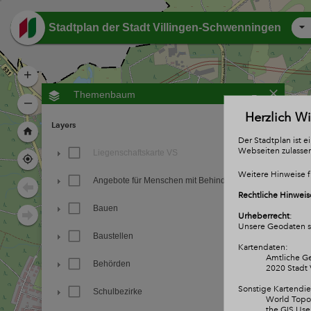
Header
Stadtplan der Stadt Villingen-Schwenningen
+
-
Themenbaum
–
Herzlich W
Layers
Der Stadtplan ist 
Webseiten zulasse
Liegenschaftskarte VS
Weitere Hinweise f
Angebote für Menschen mit Behinderung
Rechtliche Hinweis
Bauen
Urheberrecht
:
Unsere Geodaten si
Baustellen
Kartendaten:
Amtliche Ge
Behörden
2020 Stadt 
Sonstige Kartendie
Schulbezirke
World Topog
the GIS Us