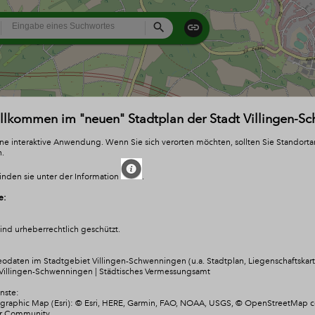
All
Search
illkommen im "neuen" Stadtplan der Stadt Villingen-S
eine interaktive Anwendung. Wenn Sie sich verorten möchten, sollten Sie Standort
n.
inden sie unter der Information
.
e:
nd urheberrechtlich geschützt.
odaten im Stadtgebiet Villingen-Schwenningen (u.a. Stadtplan, Liegenschaftskarte
Villingen-Schwenningen | Städtisches Vermessungsamt
nste:
raphic Map (Esri): © Esri, HERE, Garmin, FAO, NOAA, USGS, © OpenStreetMap co
er Community