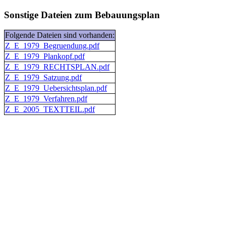
Sonstige Dateien zum Bebauungsplan
Folgende Dateien sind vorhanden:
Z_E_1979_Begruendung.pdf
Z_E_1979_Plankopf.pdf
Z_E_1979_RECHTSPLAN.pdf
Z_E_1979_Satzung.pdf
Z_E_1979_Uebersichtsplan.pdf
Z_E_1979_Verfahren.pdf
Z_E_2005_TEXTTEIL.pdf