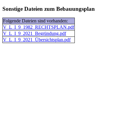
Sonstige Dateien zum Bebauungsplan
Folgende Dateien sind vorhanden:
V_L_I_9_1982_RECHTSPLAN.pdf
V_L_I_9_2021_Begründung.pdf
V_L_I_9_2021_Übersichtsplan.pdf