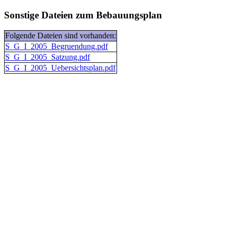
Sonstige Dateien zum Bebauungsplan
Folgende Dateien sind vorhanden:
S_G_I_2005_Begruendung.pdf
S_G_I_2005_Satzung.pdf
S_G_I_2005_Uebersichtsplan.pdf